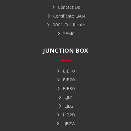
Contact Us
Certificate QAN
9001 Certificate
SEMC
JUNCTION BOX
EJB10
EJB20
EJB30
LJB1
LJB2
LJB2D
LJB2W