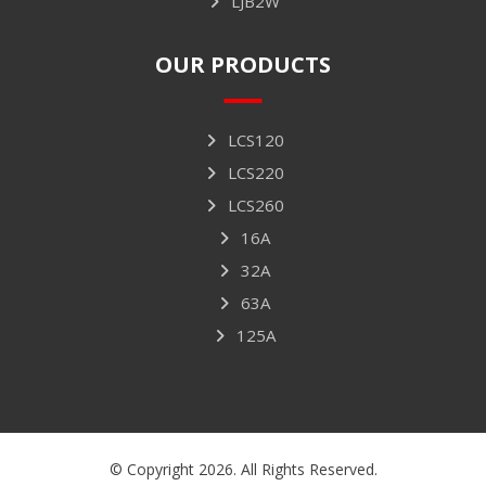
LJB2W
OUR PRODUCTS
LCS120
LCS220
LCS260
16A
32A
63A
125A
© Copyright 2026. All Rights Reserved.