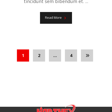
tincidunt sem bibendum et. ...
Read More
1
2
…
4