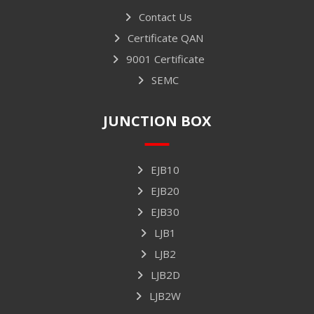
Contact Us
Certificate QAN
9001 Certificate
SEMC
JUNCTION BOX
EJB10
EJB20
EJB30
LJB1
LJB2
LJB2D
LJB2W