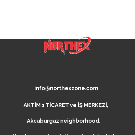
info@northexzone.com
AKTİM 1 TİCARET ve İŞ MERKEZİ,
Akcaburgaz neighborhood,