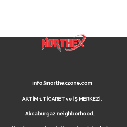
info@northexzone.com
AKTİM 1 TİCARET ve İŞ MERKEZİ,
Akcaburgaz neighborhood,