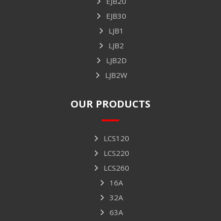
EJB20
EJB30
LJB1
LJB2
LJB2D
LJB2W
OUR PRODUCTS
LCS120
LCS220
LCS260
16A
32A
63A