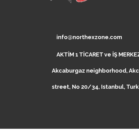
info@northexzone.com
AKTİM 1 TİCARET ve İŞ MERKEZ
Akcaburgaz neighborhood, Ak
street, No 20/34, Istanbul, Tur