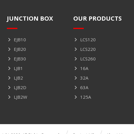
JUNCTION BOX
OUR PRODUCTS
EJB10
LCS120
EJB20
LCS220
EJB30
LCS260
LJB1
16A
LJB2
32A
LJB2D
63A
LJB2W
125A