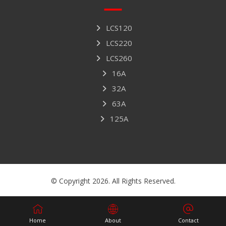
LCS120
LCS220
LCS260
16A
32A
63A
125A
© Copyright 2026. All Rights Reserved.
Home
About
Contact