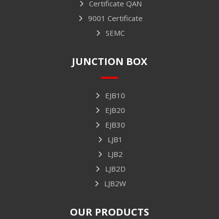
Certificate QAN
9001 Certificate
SEMC
JUNCTION BOX
EJB10
EJB20
EJB30
LJB1
LJB2
LJB2D
LJB2W
OUR PRODUCTS